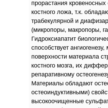
прорастания кровеносных с
костного ложа, т.к. облада
трабекулярной и диафизар
(микропоры, макропоры, г
Гидроксиапатит биологиче
способствует ангиогенезу,
поверхности материала ст
костного мозга, их диффе
репаративному остеогенезу
Материалы обладают осте
остеоиндуктивными) свойс
высокоочищенные сульфат