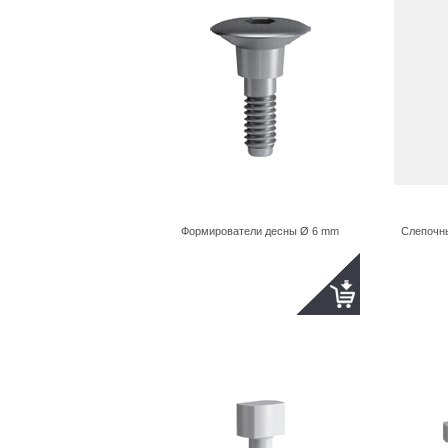
Формирователи десны Ø 6 mm
Слепочны