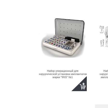
Набор операционный для
Наб
хирургической установки имплантатов
хирург
марки "IRIS" №1
импла