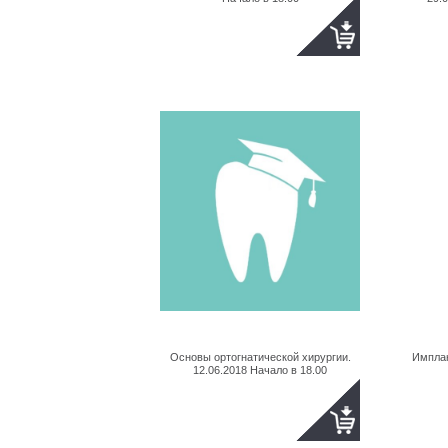
Основы ортогнатической хирургии.
Импла
12.06.2018 Начало в 18.00