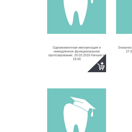
Одномоментная имплантация и
Злокачес
немедленное функциональное
27.
протезирование. 20.03.2018 Начало в
18.00