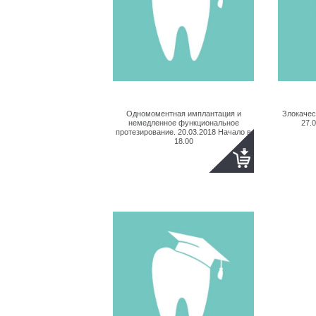
Одномоментная имплантация и
Злокачес
немедленное функциональное
27.
протезирование. 20.03.2018 Начало в
18.00