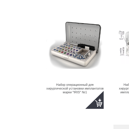
Набор операционный для
Наб
хирургической установки имплантатов
хирург
марки "IRIS" №1
импла