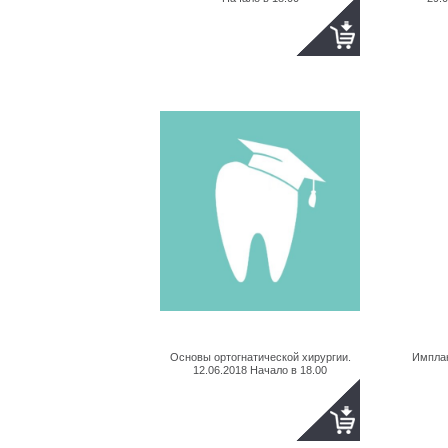
Основы ортогнатической хирургии.
Импла
12.06.2018 Начало в 18.00