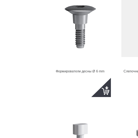
Формирователи десны Ø 6 mm
Слепочны