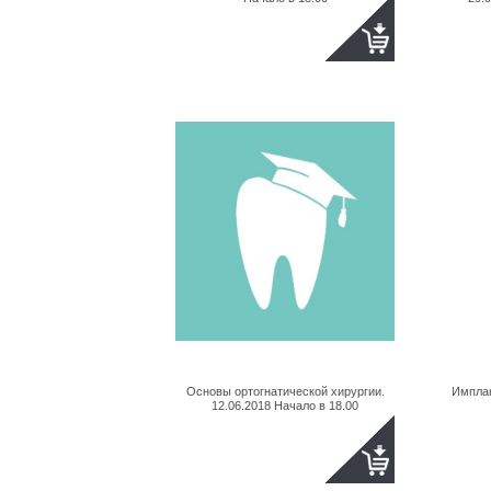
Основы ортогнатической хирургии.
Импла
12.06.2018 Начало в 18.00