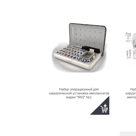
Набор операционный для
Наб
хирургической установки имплантатов
хирург
марки "IRIS" №1
импла