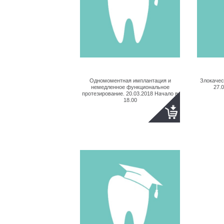
Одномоментная имплантация и
Злокачес
немедленное функциональное
27.
протезирование. 20.03.2018 Начало в
18.00