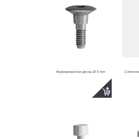
Формирователи десны Ø 6 mm
Слепочны