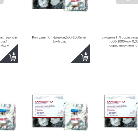
ль, гранулы
Клипдент КЛ, флакон,500-1000мкм
Клипдент ПЛ сораствор
.см./
1куб.см.
500-1000мкм 0,35
куб.см
сорастворитель 0,