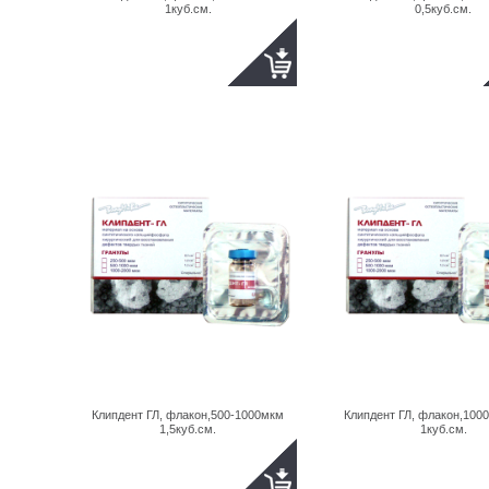
1куб.см.
0,5куб.см.
Клипдент ГЛ, флакон,500-1000мкм
Клипдент ГЛ, флакон,100
1,5куб.см.
1куб.см.