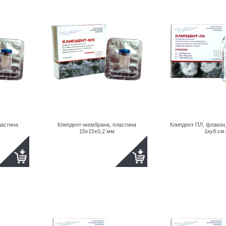
ластина
Клипдент-мембрана, пластина
Клипдент ПЛ, флакон
15х15х0,2 мм
1куб.см.