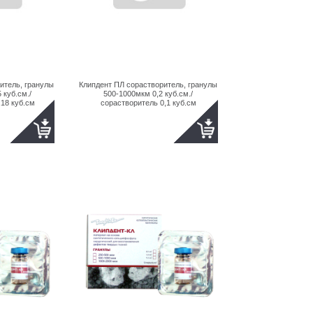
итель, гранулы
Клипдент ПЛ сорастворитель, гранулы
 куб.см./
500-1000мкм 0,2 куб.см./
18 куб.см
сорастворитель 0,1 куб.см