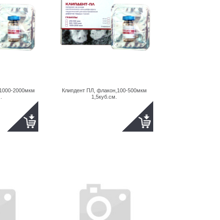
,1000-2000мкм
Клипдент ПЛ, флакон,100-500мкм
.
1,5куб.см.