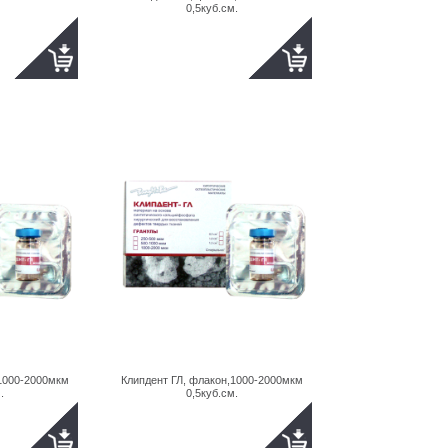
0,5куб.см.
,1000-2000мкм
Клипдент ГЛ, флакон,1000-2000мкм
.
0,5куб.см.