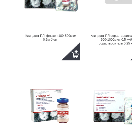
Клипдент ПЛ, флакон,100-500мкм
Клипдент ПЛ сорастворите
0,5куб.см.
500-1000мкм 0,5 куб
сорастворитель 0,25 